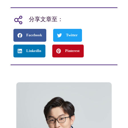
分享文章至：
Facebook
Twitter
LinkedIn
Pinterest